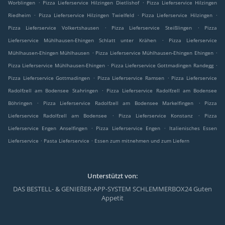
.
.
Worblingen
Pizza Lieferservice Hilzingen Dietlishof
Pizza Lieferservice Hilzingen
.
.
.
Riedheim
Pizza Lieferservice Hilzingen Twielfeld
Pizza Lieferservice Hilzingen
.
.
Pizza Lieferservice Volkertshausen
Pizza Lieferservice Steißlingen
Pizza
.
Lieferservice Mühlhausen-Ehingen Schlatt unter Krähen
Pizza Lieferservice
.
.
Mühlhausen-Ehingen Mühlhausen
Pizza Lieferservice Mühlhausen-Ehingen Ehingen
.
.
Pizza Lieferservice Mühlhausen-Ehingen
Pizza Lieferservice Gottmadingen Randegg
.
.
Pizza Lieferservice Gottmadingen
Pizza Lieferservice Ramsen
Pizza Lieferservice
.
Radolfzell am Bodensee Stahringen
Pizza Lieferservice Radolfzell am Bodensee
.
.
Böhringen
Pizza Lieferservice Radolfzell am Bodensee Markelfingen
Pizza
.
.
Lieferservice Radolfzell am Bodensee
Pizza Lieferservice Konstanz
Pizza
.
.
Lieferservice Engen Anselfingen
Pizza Lieferservice Engen
Italienisches Essen
.
.
Lieferservice
Pasta Lieferservice
Essen zum mitnehmen und zum Liefern
Unterstützt von:
DAS BESTELL- & GENIEßER-APP-SYSTEM SCHLEMMERBOX24 Guten
Appetit