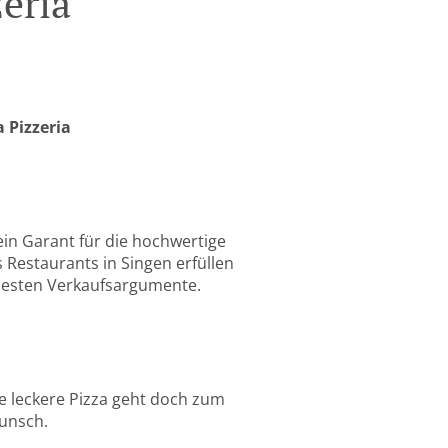
zeria
a Pizzeria
d ein Garant für die hochwertige
s Restaurants in Singen erfüllen
 besten Verkaufsargumente.
ine leckere Pizza geht doch zum
wunsch.