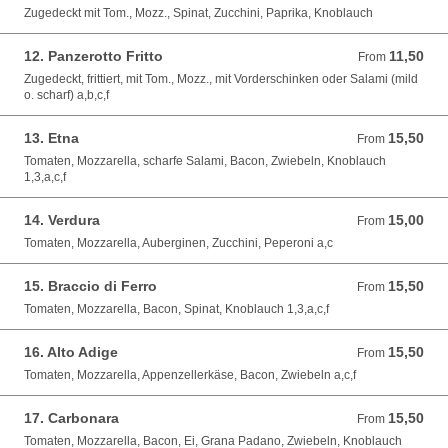
Zugedeckt mit Tom., Mozz., Spinat, Zucchini, Paprika, Knoblauch
12. Panzerotto Fritto
11,50
From 11,50 EUR
From
Zugedeckt, frittiert, mit Tom., Mozz., mit Vorderschinken oder Salami (mild
o. scharf) a,b,c,f
13. Etna
15,50
From 15,50 EUR
From
Tomaten, Mozzarella, scharfe Salami, Bacon, Zwiebeln, Knoblauch
1,3,a,c,f
14. Verdura
15,00
From 15,00 EUR
From
Tomaten, Mozzarella, Auberginen, Zucchini, Peperoni a,c
15. Braccio di Ferro
15,50
From 15,50 EUR
From
Tomaten, Mozzarella, Bacon, Spinat, Knoblauch 1,3,a,c,f
16. Alto Adige
15,50
From 15,50 EUR
From
Tomaten, Mozzarella, Appenzellerkäse, Bacon, Zwiebeln a,c,f
17. Carbonara
15,50
From 15,50 EUR
From
Tomaten, Mozzarella, Bacon, Ei, Grana Padano, Zwiebeln, Knoblauch