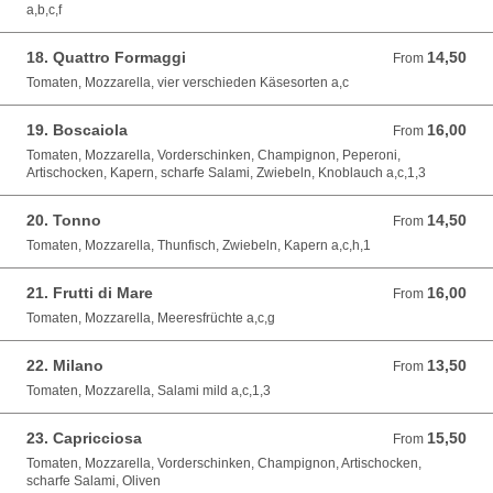
a,b,c,f
18. Quattro Formaggi
14,50
From 14,50 EUR
From
Tomaten, Mozzarella, vier verschieden Käsesorten a,c
19. Boscaiola
16,00
From 16,00 EUR
From
Tomaten, Mozzarella, Vorderschinken, Champignon, Peperoni,
Artischocken, Kapern, scharfe Salami, Zwiebeln, Knoblauch a,c,1,3
20. Tonno
14,50
From 14,50 EUR
From
Tomaten, Mozzarella, Thunfisch, Zwiebeln, Kapern a,c,h,1
21. Frutti di Mare
16,00
From 16,00 EUR
From
Tomaten, Mozzarella, Meeresfrüchte a,c,g
22. Milano
13,50
From 13,50 EUR
From
Tomaten, Mozzarella, Salami mild a,c,1,3
23. Capricciosa
15,50
From 15,50 EUR
From
Tomaten, Mozzarella, Vorderschinken, Champignon, Artischocken,
scharfe Salami, Oliven