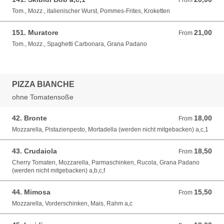
From
Tom., Mozz., italienischer Wurst, Pommes-Frites, Kroketten
151. Muratore
21,00
From 21,00 EUR
From
Tom., Mozz., Spaghetti Carbonara, Grana Padano
PIZZA BIANCHE
ohne Tomatensoße
42. Bronte
18,00
From 18,00 EUR
From
Mozzarella, Pistazienpesto, Mortadella (werden nicht mitgebacken) a,c,1
43. Crudaiola
18,50
From 18,50 EUR
From
Cherry Tomaten, Mozzarella, Parmaschinken, Rucola, Grana Padano
(werden nicht mitgebacken) a,b,c,f
44. Mimosa
15,50
From 15,50 EUR
From
Mozzarella, Vorderschinken, Mais, Rahm a,c