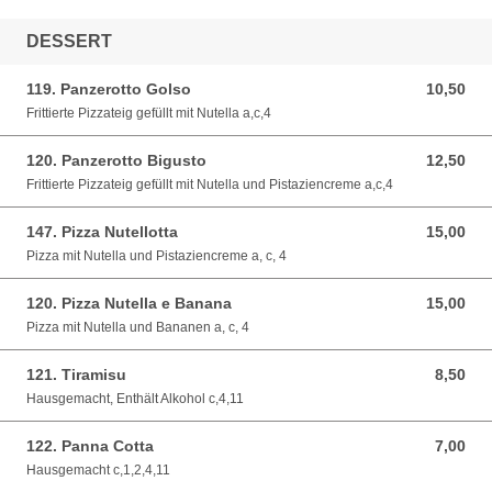
DESSERT
119. Panzerotto Golso
10,50
10,50 EUR
Frittierte Pizzateig gefüllt mit Nutella a,c,4
120. Panzerotto Bigusto
12,50
12,50 EUR
Frittierte Pizzateig gefüllt mit Nutella und Pistaziencreme a,c,4
147. Pizza Nutellotta
15,00
15,00 EUR
Pizza mit Nutella und Pistaziencreme a, c, 4
120. Pizza Nutella e Banana
15,00
15,00 EUR
Pizza mit Nutella und Bananen a, c, 4
121. Tiramisu
8,50
8,50 EUR
Hausgemacht, Enthält Alkohol c,4,11
122. Panna Cotta
7,00
7,00 EUR
Hausgemacht c,1,2,4,11