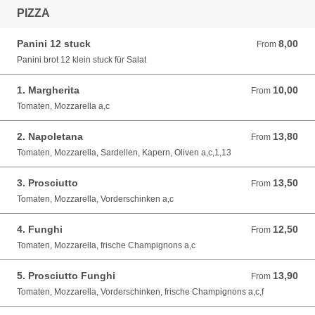
PIZZA
Panini 12 stuck
8,00
From 8,00 EUR
From
Panini brot 12 klein stuck für Salat
1. Margherita
10,00
From 10,00 EUR
From
Tomaten, Mozzarella a,c
2. Napoletana
13,80
From 13,80 EUR
From
Tomaten, Mozzarella, Sardellen, Kapern, Oliven a,c,1,13
3. Prosciutto
13,50
From 13,50 EUR
From
Tomaten, Mozzarella, Vorderschinken a,c
4. Funghi
12,50
From 12,50 EUR
From
Tomaten, Mozzarella, frische Champignons a,c
5. Prosciutto Funghi
13,90
From 13,90 EUR
From
Tomaten, Mozzarella, Vorderschinken, frische Champignons a,c,f