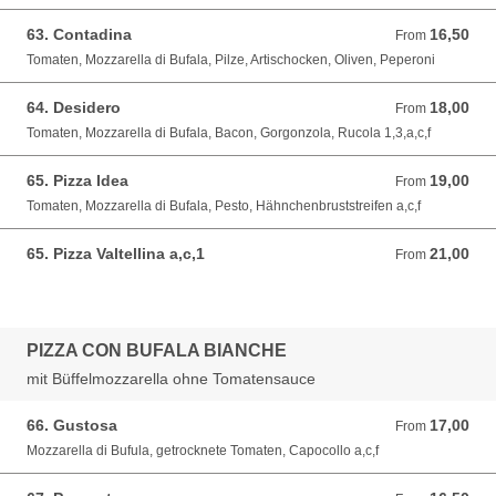
63. Contadina
16,50
From 16,50 EUR
From
Tomaten, Mozzarella di Bufala, Pilze, Artischocken, Oliven, Peperoni
64. Desidero
18,00
From 18,00 EUR
From
Tomaten, Mozzarella di Bufala, Bacon, Gorgonzola, Rucola 1,3,a,c,f
65. Pizza Idea
19,00
From 19,00 EUR
From
Tomaten, Mozzarella di Bufala, Pesto, Hähnchenbruststreifen a,c,f
65. Pizza Valtellina a,c,1
21,00
From 21,00 EUR
From
PIZZA CON BUFALA BIANCHE
mit Büffelmozzarella ohne Tomatensauce
66. Gustosa
17,00
From 17,00 EUR
From
Mozzarella di Bufula, getrocknete Tomaten, Capocollo a,c,f