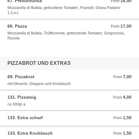
67. Presuntuosa
16,50
From 16,50 EUR
From
Mozzarella di Bufala, getrockene Tomaten, Friarielli, Grana Padano
1,3,a,c
68. Pazza
17,00
From 17,00 EUR
From
Mozzarella di Bufala, Trüffelcreme, getrocknete Tomaten, Gorgonzola,
Rucola
PIZZABROT UND EXTRAS
69. Pizzabrot
7,00
From 7,00 EUR
From
mit Olivenöl, Oregano und Knoblauch
131. Pizzateig
4,00
From 4,00 EUR
From
ca 300gr a
132. Extra scharf
1,50
From 1,50 EUR
From
133. Extra Knoblauch
1,50
From 1,50 EUR
From