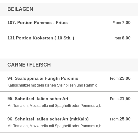
BEILAGEN
107. Portion Pommes - Frites
7,00
From 7,00 EUR
From
131 Portion Kroketten ( 10 Stk. )
8,00
From 8,00 EUR
From
CARNE / FLEISCH
94. Scaloppina ai Funghi Porcinic
25,00
From 25,00 EUR
From
Kalbschnitzel mit gebratenen Steinpilzen und Rahm c
95. Schnitzel Italienischer Art
21,50
From 21,50 EUR
From
Mit Tomaten, Mozzarella mit Spaghetti oder Pommes a,b
96. Schnitzel Italienischer Art (mitKalb)
25,00
From 25,00 EUR
From
Mit Tomaten, Mozzarella mit Spaghetti oder Pommes a,b