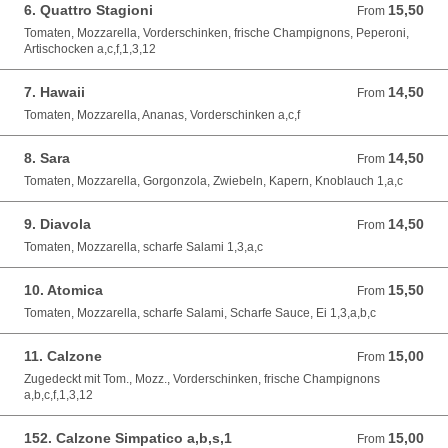
6. Quattro Stagioni
15,50
From 15,50 EUR
From
Tomaten, Mozzarella, Vorderschinken, frische Champignons, Peperoni,
Artischocken a,c,f,1,3,12
7. Hawaii
14,50
From 14,50 EUR
From
Tomaten, Mozzarella, Ananas, Vorderschinken a,c,f
8. Sara
14,50
From 14,50 EUR
From
Tomaten, Mozzarella, Gorgonzola, Zwiebeln, Kapern, Knoblauch 1,a,c
9. Diavola
14,50
From 14,50 EUR
From
Tomaten, Mozzarella, scharfe Salami 1,3,a,c
10. Atomica
15,50
From 15,50 EUR
From
Tomaten, Mozzarella, scharfe Salami, Scharfe Sauce, Ei 1,3,a,b,c
11. Calzone
15,00
From 15,00 EUR
From
Zugedeckt mit Tom., Mozz., Vorderschinken, frische Champignons
a,b,c,f,1,3,12
152. Calzone Simpatico a,b,s,1
15,00
From 15,00 EUR
From