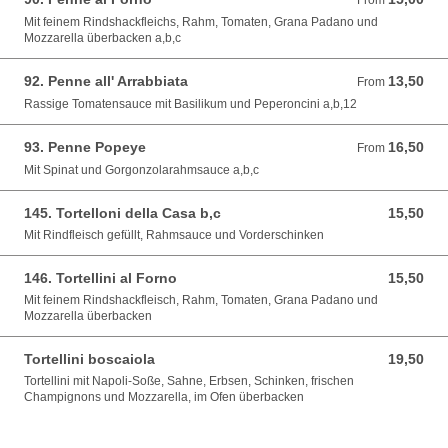
From
Mit feinem Rindshackfleichs, Rahm, Tomaten, Grana Padano und
Mozzarella überbacken a,b,c
92. Penne all' Arrabbiata
13,50
From 13,50 EUR
From
Rassige Tomatensauce mit Basilikum und Peperoncini a,b,12
93. Penne Popeye
16,50
From 16,50 EUR
From
Mit Spinat und Gorgonzolarahmsauce a,b,c
145. Tortelloni della Casa b,c
15,50
15,50 EUR
Mit Rindfleisch gefüllt, Rahmsauce und Vorderschinken
146. Tortellini al Forno
15,50
15,50 EUR
Mit feinem Rindshackfleisch, Rahm, Tomaten, Grana Padano und
Mozzarella überbacken
Tortellini boscaiola
19,50
19,50 EUR
Tortellini mit Napoli-Soße, Sahne, Erbsen, Schinken, frischen
Champignons und Mozzarella, im Ofen überbacken