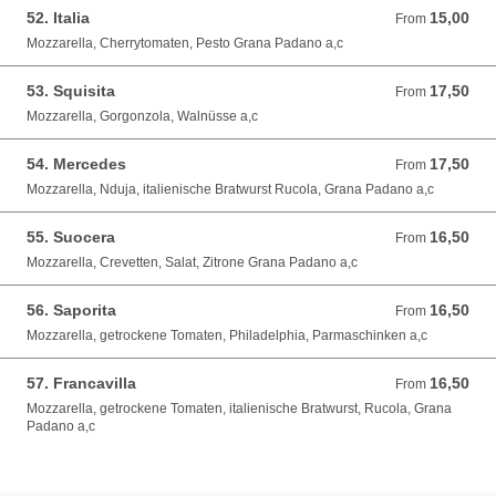
52. Italia
15,00
From 15,00 EUR
From
Mozzarella, Cherrytomaten, Pesto Grana Padano a,c
53. Squisita
17,50
From 17,50 EUR
From
Mozzarella, Gorgonzola, Walnüsse a,c
54. Mercedes
17,50
From 17,50 EUR
From
Mozzarella, Nduja, italienische Bratwurst Rucola, Grana Padano a,c
55. Suocera
16,50
From 16,50 EUR
From
Mozzarella, Crevetten, Salat, Zitrone Grana Padano a,c
56. Saporita
16,50
From 16,50 EUR
From
Mozzarella, getrockene Tomaten, Philadelphia, Parmaschinken a,c
57. Francavilla
16,50
From 16,50 EUR
From
Mozzarella, getrockene Tomaten, italienische Bratwurst, Rucola, Grana
Padano a,c