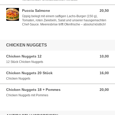
Puccia Salmone
20,50
20,50 EUR
Üppig belegt mit einem saftigen Lachs-Burger (150 g),
Tomaten, roten Zwiebeln, Salat und unserer hausgemachten
Chef-Sauce. Meeresbrise trifft Ofenfrische – absolut köstlich!
CHICKEN NUGGETS
Chicken Nuggets 12
10,00
10,00 EUR
12 Stück Chicken Nuggets
Chicken Nuggets 20 Stück
16,00
16,00 EUR
Chicken Nuggets
Chicken Nuggets 18 + Pommes
20,00
20,00 EUR
Chicken Nuggets mit Pommes