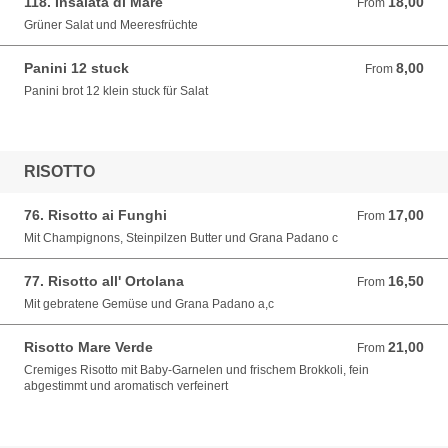
118. Insalata di Mare
18,00
From 18,00 EUR
From
Grüner Salat und Meeresfrüchte
Panini 12 stuck
8,00
From 8,00 EUR
From
Panini brot 12 klein stuck für Salat
RISOTTO
76. Risotto ai Funghi
17,00
From 17,00 EUR
From
Mit Champignons, Steinpilzen Butter und Grana Padano c
77. Risotto all' Ortolana
16,50
From 16,50 EUR
From
Mit gebratene Gemüse und Grana Padano a,c
Risotto Mare Verde
21,00
From 21,00 EUR
From
Cremiges Risotto mit Baby-Garnelen und frischem Brokkoli, fein
abgestimmt und aromatisch verfeinert