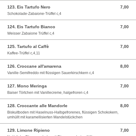
123. Eis Tartufo Nero
7,00
7,00 EUR
Schokolade-Zabaione-Trüffel c,4
124. Eis Tartufo Bianco
7,00
7,00 EUR
Weisser Zabaione Trüffel c,4
125. Tartufo al Caffè
7,00
7,00 EUR
Kaffee-Trüffel c,4,11
126. Croccane all'amarena
8,00
8,00 EUR
Vanille-Semifreddo mit flüssigen Sauerkirschkern c,4
127. Mono Meringa
7,00
7,00 EUR
Baiser Törtchen mit Vanillecreme, halgefroren c,4
128. Croccante alle Mandorle
8,00
8,00 EUR
Biskuitboden mit Haselnuss-Halbgefrorenes, flüssigen Schokokern,
umhüllt mit karamellisierten Mandelstückchen
129. Limone Ripieno
7,00
7,00 EUR