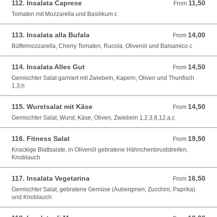
112. Insalata Caprese
11,50
From 11,50 EUR
From
Tomaten mit Mozzarella und Basilikum c
113. Insalata alla Bufala
14,00
From 14,00 EUR
From
Büffelmozzarella, Cherry Tomaten, Rucola, Olivenöl und Balsamico c
114. Insalata Alles Gut
14,50
From 14,50 EUR
From
Gemischter Salat garniert mit Zwiebeln, Kapern, Oliven und Thunfisch
1,3,h
115. Wurstsalat mit Käse
14,50
From 14,50 EUR
From
Gemischter Salat, Wurst, Käse, Oliven, Zwiebeln 1,2,3,8,12,a,c
116. Fitness Salat
19,50
From 19,50 EUR
From
Knackige Blattsalate, in Olivenöl gebratene Hähnchenbruststreifen,
Knoblauch
117. Insalata Vegetarina
16,50
From 16,50 EUR
From
Gemischter Salat, gebratene Gemüse (Auberginen, Zucchini, Paprika)
und Knoblauch