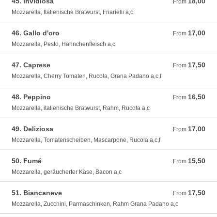
45. Invidiosa
18,00
From 18,00 EUR
From
Mozzarella, Italienische Bratwurst, Friarielli a,c
46. Gallo d'oro
17,00
From 17,00 EUR
From
Mozzarella, Pesto, Hähnchenfleisch a,c
47. Caprese
17,50
From 17,50 EUR
From
Mozzarella, Cherry Tomaten, Rucola, Grana Padano a,c,f
48. Peppino
16,50
From 16,50 EUR
From
Mozzarella, italienische Bratwurst, Rahm, Rucola a,c
49. Deliziosa
17,00
From 17,00 EUR
From
Mozzarella, Tomatenscheiben, Mascarpone, Rucola a,c,f
50. Fumé
15,50
From 15,50 EUR
From
Mozzarella, geräucherter Käse, Bacon a,c
51. Biancaneve
17,50
From 17,50 EUR
From
Mozzarella, Zucchini, Parmaschinken, Rahm Grana Padano a,c