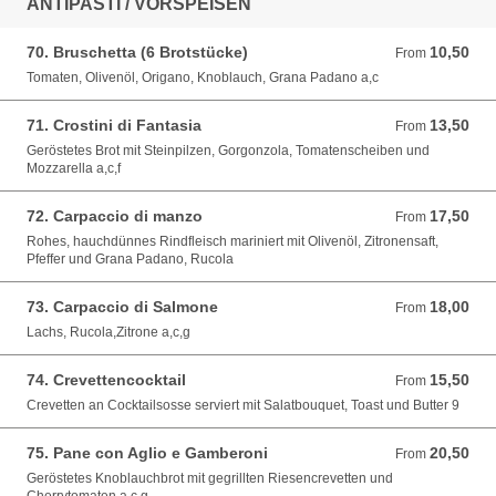
ANTIPASTI / VORSPEISEN
70. Bruschetta (6 Brotstücke)
10,50
From 10,50 EUR
From
Tomaten, Olivenöl, Origano, Knoblauch, Grana Padano a,c
71. Crostini di Fantasia
13,50
From 13,50 EUR
From
Geröstetes Brot mit Steinpilzen, Gorgonzola, Tomatenscheiben und
Mozzarella a,c,f
72. Carpaccio di manzo
17,50
From 17,50 EUR
From
Rohes, hauchdünnes Rindfleisch mariniert mit Olivenöl, Zitronensaft,
Pfeffer und Grana Padano, Rucola
73. Carpaccio di Salmone
18,00
From 18,00 EUR
From
Lachs, Rucola,Zitrone a,c,g
74. Crevettencocktail
15,50
From 15,50 EUR
From
Crevetten an Cocktailsosse serviert mit Salatbouquet, Toast und Butter 9
75. Pane con Aglio e Gamberoni
20,50
From 20,50 EUR
From
Geröstetes Knoblauchbrot mit gegrillten Riesencrevetten und