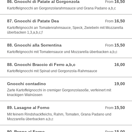
86. Gnocchi di Patate al Gorgonzola
16,50
From 16,50 EUR
From
Kartoffelgnocchi an Gorgonzolarahmsauce und Grana Padano a,b,c
87. Gnocchi di Patate Dea
16,50
From 16,50 EUR
From
Kartoffelgnocchi an Tomatenrahmsauce, Speck, Zwiebeln mit Mozzarella
überbacken 1,3,a,b,c,f
88. Gnocchi alla Sorrentina
15,50
From 15,50 EUR
From
Kartoffelgnocchi mit Tomatensauce und Mozzarella überbacken a,b,c
88. Gnocchi Braccio di Ferro a,b,c
16,00
16,00 EUR
Kartoffelgnocchi mit Spinat und Gorgonzola-Rahmsauce
Gnocchi contadino
19,00
19,00 EUR
Zarte Kartoffelgnocchi in cremiger Gorgonzolasoße, verfeinert mit
knackigen Walnüssen
89. Lasagne al Forno
15,50
From 15,50 EUR
From
Mit feinem Rindshackfleichs, Rahm, Tomaten, Grana Padano und
Mozzarella überbacken a,b,c
90. Penne al Forno
15,00
From 15,00 EUR