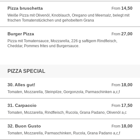
Pizza bruschetta
14,50
From 14,50 EUR
From
Weiße Pizza mit Olivenöl, Knoblauch, Oregano und Meersalz, belegt mit
frischen Tomatenstückchen und gehobeltem Grana
Burger Pizza
27,00
From 27,00 EUR
From
Pizza mit Tomatensauce, Mozzarella, 226 g saftigem Rindfleisch,
Cheddar, Pommes frites und Burgersauce.
PIZZA SPECIAL
30. Alles gut!
18,00
From 18,00 EUR
From
Tomaten, Mozzarella, Steinpilze, Gorgonzola, Parmaschinken a,c,f
31. Carpaccio
17,50
From 17,50 EUR
From
Tomaten, Mozzarella, Rindfleisch, Rucola, Grana Padano, Olivenöl a,c
32. Buon Gusto
18,00
From 18,00 EUR
From
Tomaten, Mozzarella, Parmaschinken, Rucola, Grana Padano a,c,f