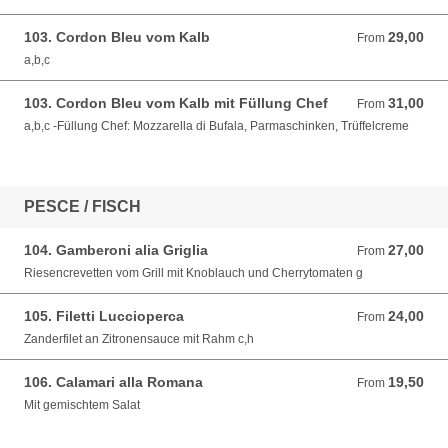
103. Cordon Bleu vom Kalb
29,00
From 29,00 EUR
From
a,b,c
103. Cordon Bleu vom Kalb mit Füllung Chef
31,00
From 31,00 EUR
From
a,b,c -Füllung Chef: Mozzarella di Bufala, Parmaschinken, Trüffelcreme
PESCE / FISCH
104. Gamberoni alia Griglia
27,00
From 27,00 EUR
From
Riesencrevetten vom Grill mit Knoblauch und Cherrytomaten g
105. Filetti Luccioperca
24,00
From 24,00 EUR
From
Zanderfilet an Zitronensauce mit Rahm c,h
106. Calamari alla Romana
19,50
From 19,50 EUR
From
Mit gemischtem Salat