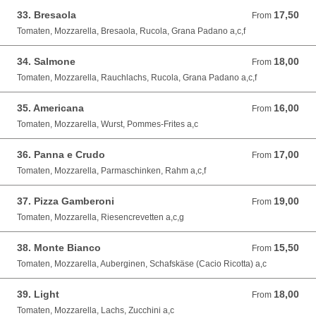
33. Bresaola
17,50
From 17,50 EUR
From
Tomaten, Mozzarella, Bresaola, Rucola, Grana Padano a,c,f
34. Salmone
18,00
From 18,00 EUR
From
Tomaten, Mozzarella, Rauchlachs, Rucola, Grana Padano a,c,f
35. Americana
16,00
From 16,00 EUR
From
Tomaten, Mozzarella, Wurst, Pommes-Frites a,c
36. Panna e Crudo
17,00
From 17,00 EUR
From
Tomaten, Mozzarella, Parmaschinken, Rahm a,c,f
37. Pizza Gamberoni
19,00
From 19,00 EUR
From
Tomaten, Mozzarella, Riesencrevetten a,c,g
38. Monte Bianco
15,50
From 15,50 EUR
From
Tomaten, Mozzarella, Auberginen, Schafskäse (Cacio Ricotta) a,c
39. Light
18,00
From 18,00 EUR
From
Tomaten, Mozzarella, Lachs, Zucchini a,c