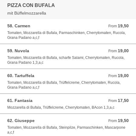
PIZZA CON BUFALA
mit Büffelmozzarella
58. Carmen
19,50
From 19,50 EUR
From
Tomaten, Mozzarella di Bufala, Parmaschinken, Cherrytomaten, Rucola,
Grana Padano a,c,f
59. Nuvola
19,00
From 19,00 EUR
From
Tomaten, Mozzarella di Bufala, scharfe Salami, Cherrytomaten, Rucola,
Grana Padano 1,3,a,c
60. Tartuffela
19,00
From 19,00 EUR
From
Tomaten, Mozzarella di Bufala, Trüffelcreme, Cherrytomaten, Rucola,
Grana Padano a,c,f
61. Fantasia
17,50
From 17,50 EUR
From
Mozzarella di Bufala, Trüffelcreme, Cherrytomaten, BAcon 1,3,a,c
62. Giuseppe
19,50
From 19,50 EUR
From
Tomaten, Mozzarella di Bufala, Steinpilze, Parmaschinken, Mascarpone
a,c,f