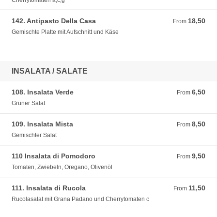
Cherrytomaten a,c,g
142. Antipasto Della Casa
18,50
From 18,50 EUR
From
Gemischte Platte mit Aufschnitt und Käse
INSALATA / SALATE
108. Insalata Verde
6,50
From 6,50 EUR
From
Grüner Salat
109. Insalata Mista
8,50
From 8,50 EUR
From
Gemischter Salat
110 Insalata di Pomodoro
9,50
From 9,50 EUR
From
Tomaten, Zwiebeln, Oregano, Olivenöl
111. Insalata di Rucola
11,50
From 11,50 EUR
From
Rucolasalat mit Grana Padano und Cherrytomaten c