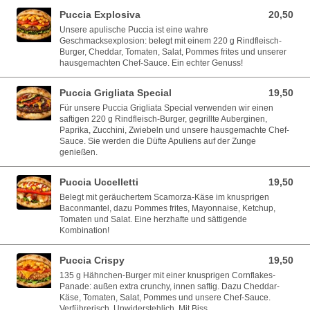
Puccia Explosiva
20,50
20,50 EUR
Unsere apulische Puccia ist eine wahre
Geschmacksexplosion: belegt mit einem 220 g Rindfleisch-
Burger, Cheddar, Tomaten, Salat, Pommes frites und unserer
hausgemachten Chef-Sauce. Ein echter Genuss!
Puccia Grigliata Special
19,50
19,50 EUR
Für unsere Puccia Grigliata Special verwenden wir einen
saftigen 220 g Rindfleisch-Burger, gegrillte Auberginen,
Paprika, Zucchini, Zwiebeln und unsere hausgemachte Chef-
Sauce. Sie werden die Düfte Apuliens auf der Zunge
genießen.
Puccia Uccelletti
19,50
19,50 EUR
Belegt mit geräuchertem Scamorza-Käse im knusprigen
Baconmantel, dazu Pommes frites, Mayonnaise, Ketchup,
Tomaten und Salat. Eine herzhafte und sättigende
Kombination!
Puccia Crispy
19,50
19,50 EUR
135 g Hähnchen-Burger mit einer knusprigen Cornflakes-
Panade: außen extra crunchy, innen saftig. Dazu Cheddar-
Käse, Tomaten, Salat, Pommes und unsere Chef-Sauce.
Verführerisch. Unwiderstehlich. Mit Biss.