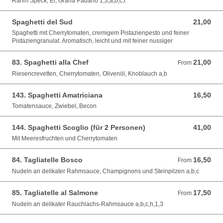
Rahm Speck, Ei, Grana Padano 1,3,a,b,c,f
Spaghetti del Sud
21,00
21,00 EUR
Spaghetti mit Cherrytomaten, cremigem Pistazienpesto und feiner
Pistaziengranulat. Aromatisch, leicht und mit feiner nussiger
83. Spaghetti alla Chef
21,00
From 21,00 EUR
From
Riesencrevetten, Cherrytomaten, Olivenöl, Knoblauch a,b
143. Spaghetti Amatriciana
16,50
16,50 EUR
Tomatensauce, Zwiebel, Becon
144. Spaghetti Scoglio (für 2 Personen)
41,00
41,00 EUR
Mit Meeresfruchten und Cherrytomaten
84. Tagliatelle Bosco
16,50
From 16,50 EUR
From
Nudeln an delikater Rahmsauce, Champignons und Steinpilzen a,b,c
85. Tagliatelle al Salmone
17,50
From 17,50 EUR
From
Nudeln an delikater Rauchlachs-Rahmsauce a,b,c,h,1,3