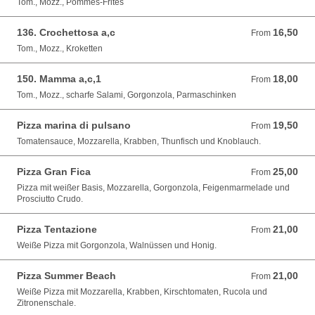
Tom., Mozz., Pommes-Frites
136. Crochettosa a,c
16,50
From 16,50 EUR
From
Tom., Mozz., Kroketten
150. Mamma a,c,1
18,00
From 18,00 EUR
From
Tom., Mozz., scharfe Salami, Gorgonzola, Parmaschinken
Pizza marina di pulsano
19,50
From 19,50 EUR
From
Tomatensauce, Mozzarella, Krabben, Thunfisch und Knoblauch.
Pizza Gran Fica
25,00
From 25,00 EUR
From
Pizza mit weißer Basis, Mozzarella, Gorgonzola, Feigenmarmelade und
Prosciutto Crudo.
Pizza Tentazione
21,00
From 21,00 EUR
From
Weiße Pizza mit Gorgonzola, Walnüssen und Honig.
Pizza Summer Beach
21,00
From 21,00 EUR
From
Weiße Pizza mit Mozzarella, Krabben, Kirschtomaten, Rucola und
Zitronenschale.