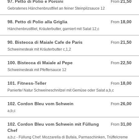
97. Petto di Polio e Porcini
21,50
From 21,50 EUR
From
Gebratenes Hänchenbrustfilet an feiner Steinpilzsauce 12
98. Petto di Polio alla Griglia
18,00
From 18,00 EUR
From
Hänchenbrustfilet, Kräuterbutter, garniert mit Salat 12,c
90. Bistecca di Maiale Cafe de Paris
21,50
From 21,50 EUR
From
Schweinesteak mit Kräuterbutter c,1,2
100. Bistecca di Maiale al Pepe
22,50
From 22,50 EUR
From
Schweinesteak mit Pfeffersauce 12
101. Fitness-Teller
18,00
From 18,00 EUR
From
Panierte/ Natur Schweineschnitzel mit Gemüse oder Salat a,b,c
102. Cordon Bleu vom Schwein
26,00
From 26,00 EUR
From
a,b,c
102. Cordon Bleu vom Schwein mit Füllung
31,00
From 31,00 EUR
From
Chef
a,b,c - Füllung Chef: Mozzarella di Bufala, Parmaschinken, Trüffelcreme