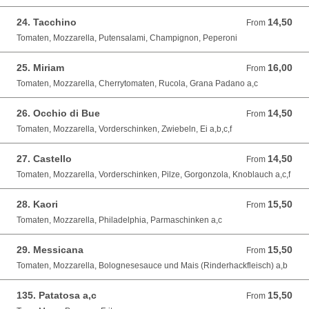
24. Tacchino
14,50
From 14,50 EUR
From
Tomaten, Mozzarella, Putensalami, Champignon, Peperoni
25. Miriam
16,00
From 16,00 EUR
From
Tomaten, Mozzarella, Cherrytomaten, Rucola, Grana Padano a,c
26. Occhio di Bue
14,50
From 14,50 EUR
From
Tomaten, Mozzarella, Vorderschinken, Zwiebeln, Ei a,b,c,f
27. Castello
14,50
From 14,50 EUR
From
Tomaten, Mozzarella, Vorderschinken, Pilze, Gorgonzola, Knoblauch a,c,f
28. Kaori
15,50
From 15,50 EUR
From
Tomaten, Mozzarella, Philadelphia, Parmaschinken a,c
29. Messicana
15,50
From 15,50 EUR
From
Tomaten, Mozzarella, Bolognesesauce und Mais (Rinderhackfleisch) a,b
135. Patatosa a,c
15,50
From 15,50 EUR
From