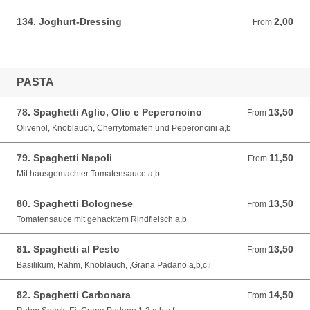
134. Joghurt-Dressing
2,00
From 2,00 EUR
From
PASTA
78. Spaghetti Aglio, Olio e Peperoncino
13,50
From 13,50 EUR
From
Olivenöl, Knoblauch, Cherrytomaten und Peperoncini a,b
79. Spaghetti Napoli
11,50
From 11,50 EUR
From
Mit hausgemachter Tomatensauce a,b
80. Spaghetti Bolognese
13,50
From 13,50 EUR
From
Tomatensauce mit gehacktem Rindfleisch a,b
81. Spaghetti al Pesto
13,50
From 13,50 EUR
From
Basilikum, Rahm, Knoblauch, ,Grana Padano a,b,c,i
82. Spaghetti Carbonara
14,50
From 14,50 EUR
From